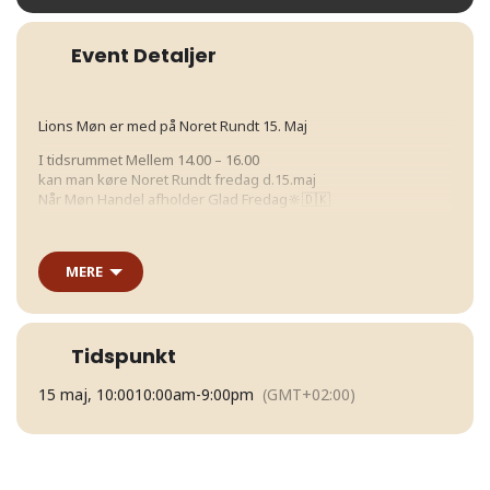
Event Detaljer
Lions Møn er med på Noret Rundt 15. Maj
I tidsrummet Mellem 14.00 – 16.00
kan man køre Noret Rundt fredag d.15.maj
Når Møn Handel afholder Glad Fredag🔆🇩🇰
-Pris pr startnummer er 50,- kr
-Start nummer købes
MERE
på pladsen ved Møns Bank
Alt overskud går til Team Rynkeby Storstrøm
Så de kan hjælpe
de børn der har en kritisk sygdom🙏
Tidspunkt
Hver startnummer
er et lod i lodtrækningen
15 maj, 10:00
10:00am
-
9:00pm
(GMT+02:00)
om et gavekort til Møn Handel på 500 kr
som BV er vi sponseret af Møns Cykelklub
Husk alle kan deltage
Man kan både gå og løbe