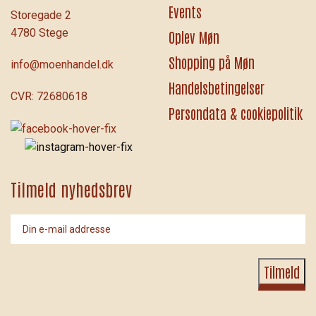
Der er mad til 400
Events
Og det er 1 til mølle
Storegade 2
(man kan også hente – og tage med hjem)
4780 Stege
Oplev Møn
Maden serveres af
Shopping på Møn
👉 Team Rynkeby Storstrøm
info@moenhandel.dk
Og tilberedes af
Handelsbetingelser
CVR: 72680618
👉 Jenki Byager & Hotel Møen
Persondata & cookiepolitik
Tilmeld nyhedsbrev