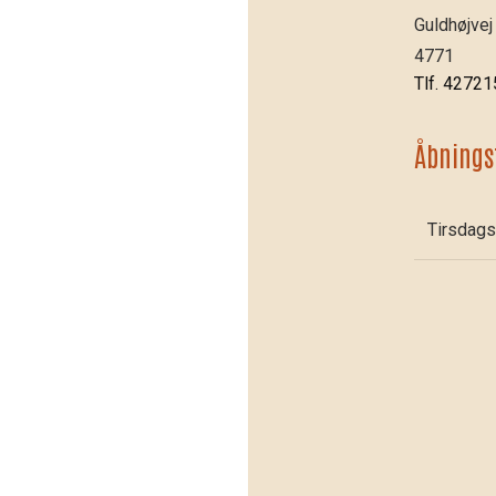
Guldhøjvej
4771
Tlf. 4272
Åbnings
Tirsdags